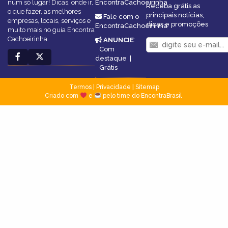
num só lugar! Dicas, onde ir,
EncontraCachoeirinha
Receba grátis as
o que fazer, as melhores
principais notícias,
Fale com o
empresas, locais, serviços e
dicas e promoções
EncontraCachoeirinha
muito mais no guia Encontra
Cachoeirinha.
ANUNCIE
:
Com
destaque
|
Grátis
Termos
|
Privacidade
|
Sitemap
Criado com
e
pelo time do EncontraBrasil