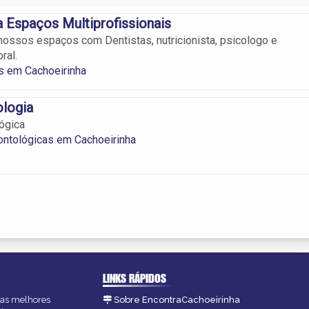
a Espaços Multiprofissionais
ssos espaços com Dentistas, nutricionista, psicologo e
ral.
s em Cachoeirinha
ologia
lógica
ontológicas em Cachoeirinha
LINKS RÁPIDOS
, as melhores
Sobre EncontraCachoeirinha