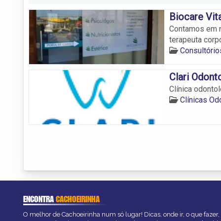
Biocare Vit
Contamos em no
terapeuta corpo
Consultório
Clari Odont
Clínica odonto
Clínicas Od
ENCONTRA
CACHOEIRINHA
O melhor de Cachoeirinha num só lugar! Dicas, onde ir, o que fazer