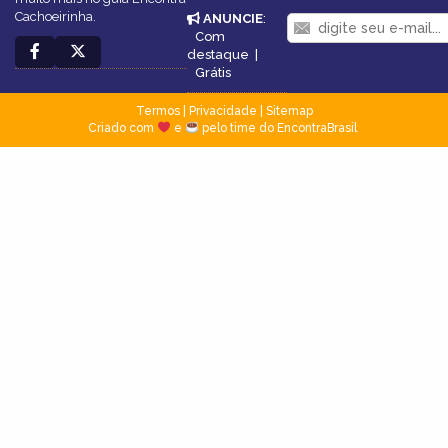
Cachoeirinha.
ANUNCIE
:
Com
destaque
|
Grátis
Termos
|
Privacidade
|
Sitemap
Criado com
e
pelo time do EncontraBrasil