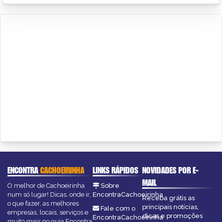
ENCONTRA
CACHOEIRINHA
LINKS RÁPIDOS
NOVIDADES POR E-
MAIL
O melhor de Cachoeirinha
Sobre
num só lugar! Dicas, onde ir,
EncontraCachoeirinha
Receba grátis as
o que fazer, as melhores
principais notícias,
Fale com o
empresas, locais, serviços e
dicas e promoções
EncontraCachoeirinha
muito mais no guia Encontra