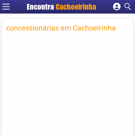
Encontra
Cachoeirinha
Cadastrar empresa
Fazer login
concessionárias em Cachoeirinha
Criar conta