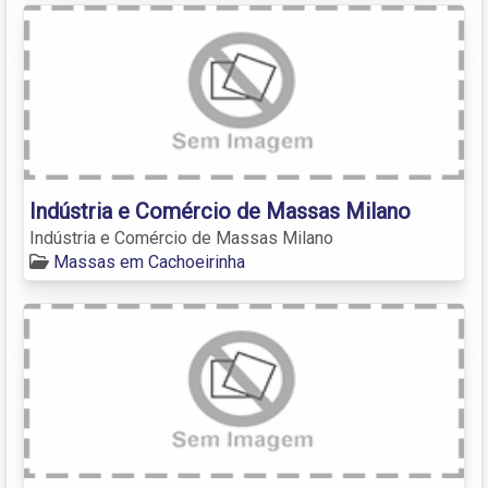
Indústria e Comércio de Massas Milano
Indústria e Comércio de Massas Milano
Massas em Cachoeirinha