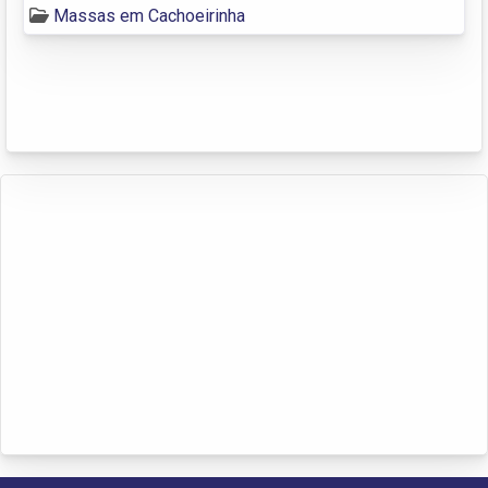
Massas em Cachoeirinha