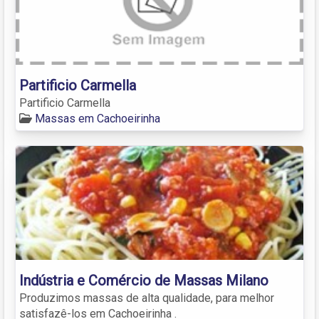
Partificio Carmella
Partificio Carmella
Massas em Cachoeirinha
Indústria e Comércio de Massas Milano
Produzimos massas de alta qualidade, para melhor
satisfazê-los em Cachoeirinha .