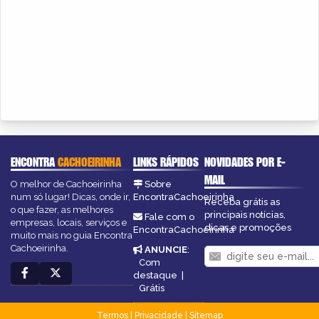
ENCONTRA
CACHOEIRINHA
LINKS RÁPIDOS
NOVIDADES POR E-
MAIL
O melhor de Cachoeirinha
Sobre
num só lugar! Dicas, onde ir,
EncontraCachoeirinha
Receba grátis as
o que fazer, as melhores
principais notícias,
Fale com o
empresas, locais, serviços e
dicas e promoções
EncontraCachoeirinha
muito mais no guia Encontra
Cachoeirinha.
ANUNCIE
:
Com
destaque
|
Grátis
Termos
|
Privacidade
|
Sitemap