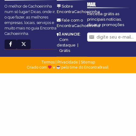
MAIL
O melhor de Cachoeirinha
Sobre
num só lugar! Dicas, onde ir,
EncontraCachoeirinha
Receba grátis as
o que fazer, as melhores
principais notícias,
Fale com o
empresas, locais, serviços e
dicas e promoções
EncontraCachoeirinha
muito mais no guia Encontra
Cachoeirinha.
ANUNCIE
:
Com
destaque
|
Grátis
Termos
|
Privacidade
|
Sitemap
Criado com
e
pelo time do EncontraBrasil