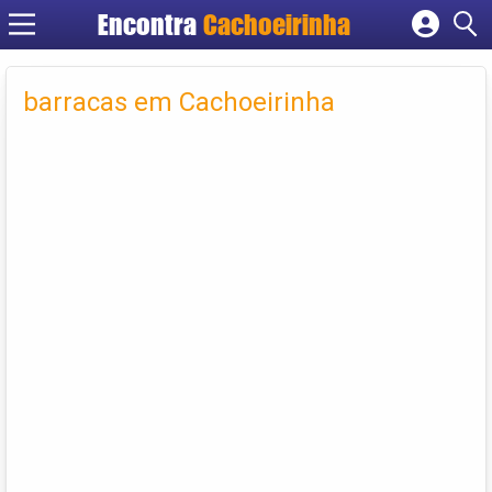
Encontra
Cachoeirinha
Cadastrar empresa
Fazer login
barracas em Cachoeirinha
Criar conta