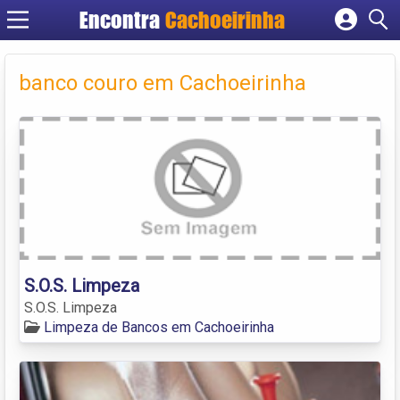
Encontra
Cachoeirinha
Cadastrar empresa
Fazer login
banco couro em Cachoeirinha
Criar conta
S.O.S. Limpeza
S.O.S. Limpeza
Limpeza de Bancos em Cachoeirinha