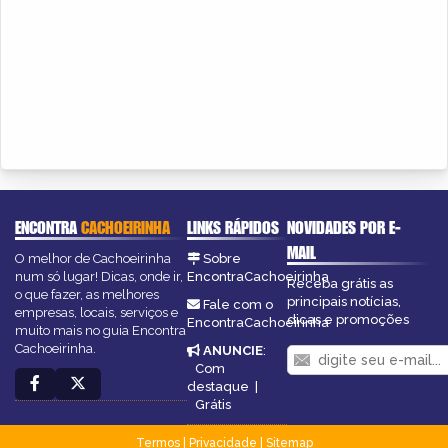
ENCONTRA
CACHOEIRINHA
LINKS RÁPIDOS
NOVIDADES POR E-
MAIL
O melhor de Cachoeirinha
Sobre
num só lugar! Dicas, onde ir,
EncontraCachoeirinha
Receba grátis as
o que fazer, as melhores
principais notícias,
Fale com o
empresas, locais, serviços e
dicas e promoções
EncontraCachoeirinha
muito mais no guia Encontra
Cachoeirinha.
ANUNCIE
:
Com
destaque
|
Grátis
Termos
|
Privacidade
|
Sitemap