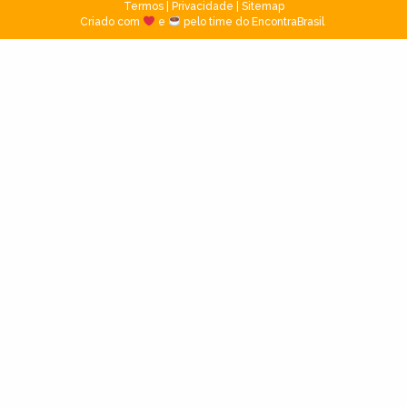
Termos
|
Privacidade
|
Sitemap
Criado com
e
pelo time do EncontraBrasil