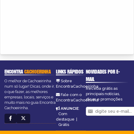
ENCONTRA
CACHOEIRINHA
LINKS RÁPIDOS
NOVIDADES POR E-
MAIL
O melhor de Cachoeirinha
Sobre
num só lugar! Dicas, onde ir,
EncontraCachoeirinha
Receba grátis as
o que fazer, as melhores
principais notícias,
Fale com o
empresas, locais, serviços e
dicas e promoções
EncontraCachoeirinha
muito mais no guia Encontra
Cachoeirinha.
ANUNCIE
:
Com
destaque
|
Grátis