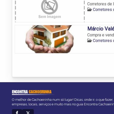
Corretores de 
Corretores 
Márcio Valé
Compra e venda
Corretores 
ENCONTRA
CACHOEIRINHA
O melhor de Cachoeirinha num só lugar! Dicas, onde ir, o que fazer
empresas, locais, serviços e muito mais no guia Encontra Cachoeiri