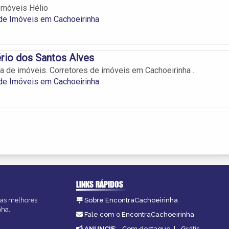
Imóveis Hélio
de Imóveis em Cachoeirinha
rio dos Santos Alves
 de imóveis. Corretores de imóveis em Cachoeirinha .
de Imóveis em Cachoeirinha
LINKS RÁPIDOS
, as melhores
Sobre EncontraCachoeirinha
nha.
Fale com o EncontraCachoeirinha
ANUNCIE
:
Com destaque
|
Grátis